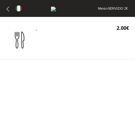
Menù
>
SERVIZIO 2€
.
2.00€