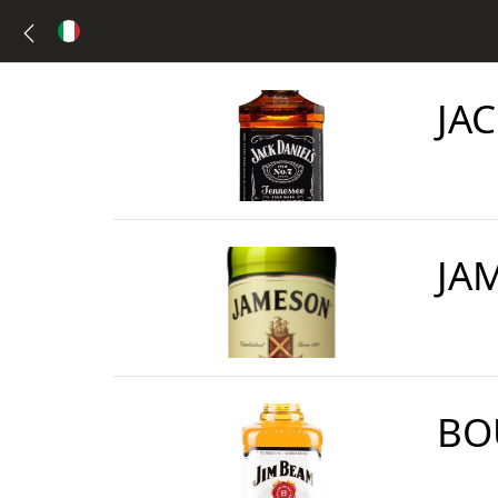
JA
JA
BO