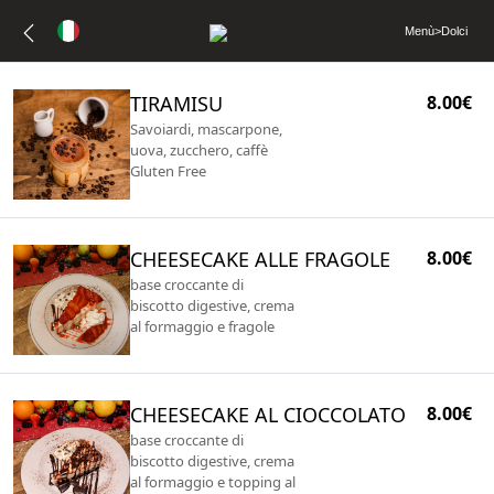
Menù
>
Dolci
TIRAMISU
8.00€
Savoiardi, mascarpone,
uova, zucchero, caffè
Gluten Free
CHEESECAKE ALLE FRAGOLE
8.00€
base croccante di
biscotto digestive, crema
al formaggio e fragole
CHEESECAKE AL CIOCCOLATO
8.00€
base croccante di
biscotto digestive, crema
al formaggio e topping al