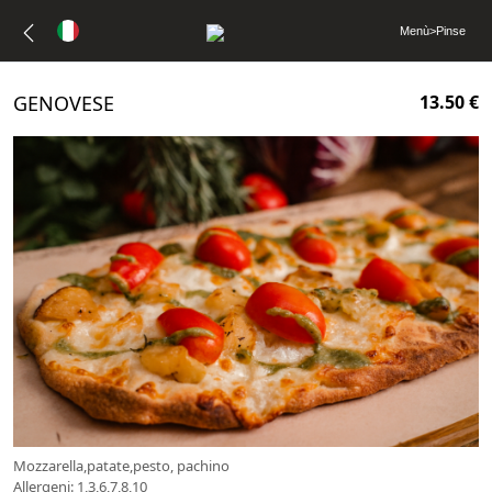
Menù
>
Pinse
GENOVESE
13.50 €
Mozzarella,patate,pesto, pachino
Allergeni: 1,3,6,7,8,10