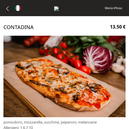
Menù
>
Pinse
CONTADINA
13.50 €
pomodoro, mozzarella, zucchine, peperoni, melanzane
Allergeni: 1,6,7,10