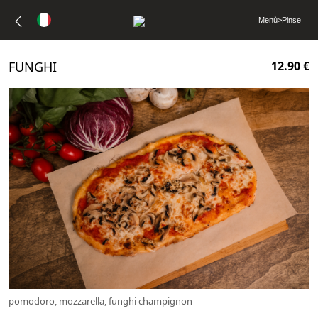
Menù
>
Pinse
FUNGHI
12.90 €
pomodoro, mozzarella, funghi champignon