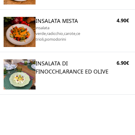
INSALATA MISTA
4.90€
insalata
verde,radicchio,carote,ce
trioli,pomodorini
INSALATA DI
6.90€
FINOCCHI,ARANCE ED OLIVE