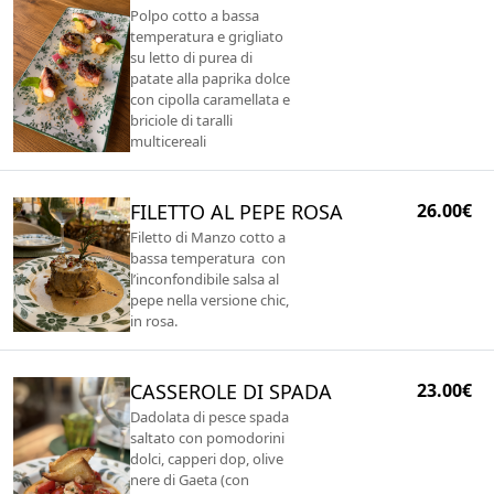
Polpo cotto a bassa
temperatura e grigliato
su letto di purea di
patate alla paprika dolce
con cipolla caramellata e
briciole di taralli
multicereali
FILETTO AL PEPE ROSA
26.00€
Filetto di Manzo cotto a
bassa temperatura con
l’inconfondibile salsa al
pepe nella versione chic,
in rosa.
CASSEROLE DI SPADA
23.00€
Dadolata di pesce spada
saltato con pomodorini
dolci, capperi dop, olive
nere di Gaeta (con