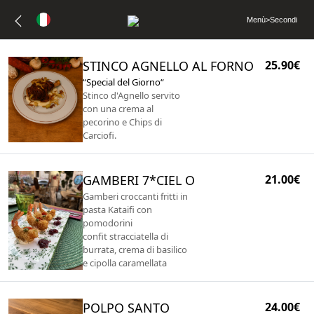
Menù
>
Secondi
STINCO AGNELLO AL FORNO
25.90€
“Special del Giorno“
Stinco d'Agnello servito
con una crema al
pecorino e Chips di
Carciofi.
GAMBERI 7*CIEL O
21.00€
Gamberi croccanti fritti in
pasta Kataifi con
pomodorini
confit stracciatella di
burrata, crema di basilico
e cipolla caramellata
POLPO SANTO
24.00€