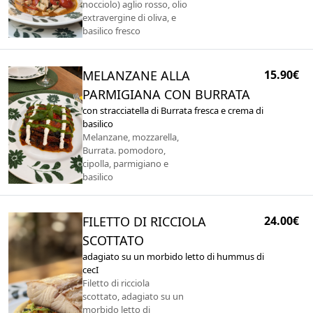
nocciolo) aglio rosso, olio
extravergine di oliva, e
basilico fresco
MELANZANE ALLA
15.90€
PARMIGIANA CON BURRATA
con stracciatella di Burrata fresca e crema di
basilico
Melanzane, mozzarella,
Burrata. pomodoro,
cipolla, parmigiano e
basilico
FILETTO DI RICCIOLA
24.00€
SCOTTATO
adagiato su un morbido letto di hummus di
cecI
Filetto di ricciola
scottato, adagiato su un
morbido letto di