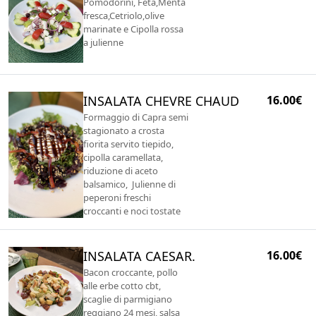
Pomodorini, Feta,Menta
fresca,Cetriolo,olive
marinate e Cipolla rossa
a julienne
INSALATA CHEVRE CHAUD
16.00€
Formaggio di Capra semi
stagionato a crosta
fiorita servito tiepido,
cipolla caramellata,
riduzione di aceto
balsamico, Julienne di
peperoni freschi
croccanti e noci tostate
INSALATA CAESAR.
16.00€
Bacon croccante, pollo
alle erbe cotto cbt,
scaglie di parmigiano
reggiano 24 mesi, salsa