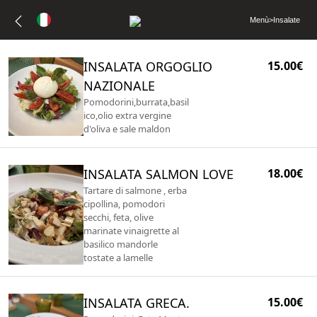
Menù
>
Insalate
INSALATA ORGOGLIO
15.00€
NAZIONALE
Pomodorini,burrata,basil
ico,olio extra vergine
d'oliva e sale maldon
INSALATA SALMON LOVE
18.00€
Tartare di salmone , erba
cipollina, pomodori
secchi, feta, olive
marinate vinaigrette al
basilico mandorle
tostate a lamelle
INSALATA GRECA.
15.00€