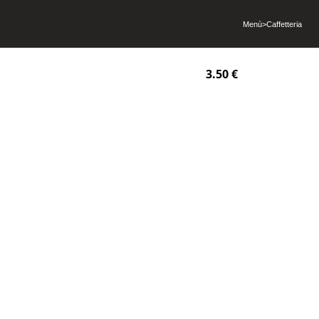
Menù
>
Caffetteria
3.50 €