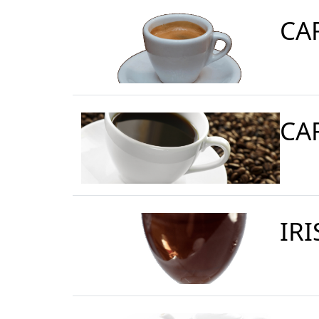
CA
CA
IR