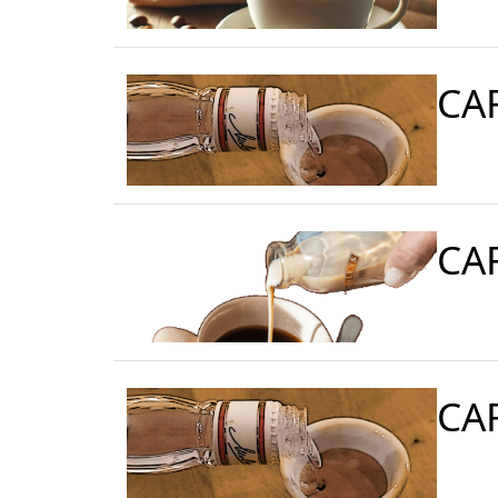
CA
CA
CA